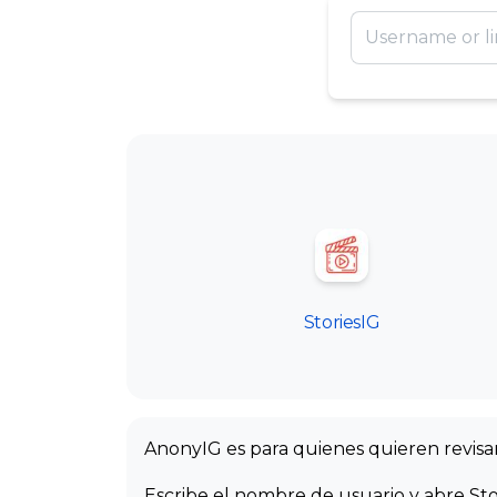
StoriesIG
AnonyIG es para quienes quieren revisar
Escribe el nombre de usuario y abre St