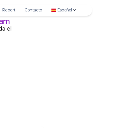
Report
Contacto
Español
gram
da el
Deutsch
English
Español
Français
हिन्दी
Bahasa Indonesia
Italiano
日本語
한국어
Polski
Português