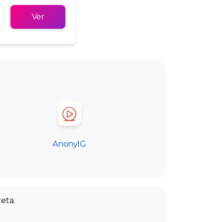
Русский
Ver
Türkçe
Tiếng Việt
AnonyIG
eta.