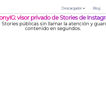
Descargador
Blog
nyIG: visor privado de Stories de Insta
 Stories públicas sin llamar la atención y guar
AnonyIG
contenido en segundos.
StoriesDown
StoriesIG